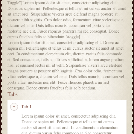
Toggle"]Lorem ipsum dolor sit amet, consectetur adipiscing elit.
Donec ac sapien mi. Pellentesque et tellus ut mi cursus auctor sit amet
sit amet orci. Suspendisse viverra arcu eleifend magna posuere at
posuere nibh sagittis. Cras dolor odio, fermentum vitae scelerisque a,
dictum vel ante. Duis tellus mauris, accumsan vel porta vitae,
molestie nec elit. Fusce rhoncus pharetra mi sed consequat. Donec
cursus faucibus felis ac bibendum.[/toggle]
Lorem ipsum dolor sit amet, consectetur adipiscing elit. Donec ac
sapien mi. Pellentesque et tellus ut mi cursus auctor sit amet sit amet
orci. In condimentum elementum elit, dictum varius felis commodo
et. Sed consectetur, felis ac ultrices sollicitudin, lorem augue pretium
nisi, et euismod lectus mi id velit. Suspendisse viverra arcu eleifend
magna posuere at posuere nibh sagittis. Cras dolor odio, fermentum
vitae scelerisque a, dictum vel ante. Duis tellus mauris, accumsan vel
porta vitae, molestie nec elit. Fusce rhoncus pharetra mi sed
consequat. Donec cursus faucibus felis ac bibendum.
Tabs
Tab 1
Lorem ipsum dolor sit amet, consectetur adipiscing elit.
Donec ac sapien mi. Pellentesque et tellus ut mi cursus
auctor sit amet sit amet orci. In condimentum elementum
elit, dictum varius felis commodo et. Sed consectetur,