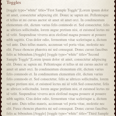
Toggles
[toggle type="white" title="First Sample Toggle"]Lorem ipsum dolor
sit amet, consectetur adipiscing elit. Donec ac sapien mi. Pellentesque
et tellus ut mi cursus auctor sit amet sit amet orci. In condimentum
elementum elit, dictum varius felis commodo et. Sed consectetur, felis
ac ultrices sollicitudin, lorem augue pretium nisi, et euismod lectus mi
id velit. Suspendisse viverra arcu eleifend magna posuere at posuere
nibh sagittis. Cras dolor odio, fermentum vitae scelerisque a, dictum
vel ante. Duis tellus mauris, accumsan vel porta vitae, molestie nec
elit. Fusce rhoncus pharetra mi sed consequat. Donec cursus faucibus
felis ac bibendum.[/toggle] [toggle type="white" title="Second
Sample Toggle"]Lorem ipsum dolor sit amet, consectetur adipiscing
elit. Donec ac sapien mi. Pellentesque et tellus ut mi cursus auctor sit
amet sit amet orci. In condimentum elementum elit, dictum varius
felis commodo et. In condimentum elementum elit, dictum varius
felis commodo et. Sed consectetur, felis ac ultrices sollicitudin, lorem
augue pretium nisi, et euismod lectus mi id velit.Sed consectetur, felis
ac ultrices sollicitudin, lorem augue pretium nisi, et euismod lectus mi
id velit. Suspendisse viverra arcu eleifend magna posuere at posuere
nibh sagittis. Cras dolor odio, fermentum vitae scelerisque a, dictum
vel ante. Duis tellus mauris, accumsan vel porta vitae, molestie nec
elit. Fusce rhoncus pharetra mi sed consequat. Donec cursus faucibus
felis ac bibendum.[/toggle] [toggle type="white" title="Third Sample