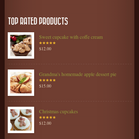
TOP RATED PRODUCTS
Sweet cupcake with coffe cream
$
12.00
Rated
5.00
out
of 5
Grandma's homemade apple dessert pie
$
15.00
Rated
5.00
out
of 5
Christmas cupcakes
$
12.00
Rated
5.00
out
of 5