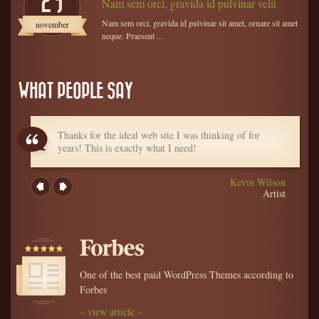
29
Nam sem orci, gravida id pulvinar velit
Nam sem orci, gravida id pulvinar sit amet, ornare sit amet
november
neque. Praesent ...
WHAT PEOPLE SAY
Thanks for the ideal web site I was thinking of for
years! This is exactly what I need!
Kevin Wilson
Artist
One of the best paid WordPress Themes according to
Forbes
– view article –