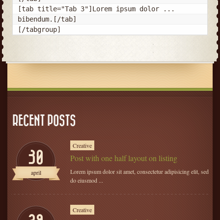
[tab title="Tab 3"]Lorem ipsum dolor ... 
bibendum.[/tab]

[/tabgroup]
RECENT POSTS
Creative
30
Post with one half layout on listing
Lorem ipsum dolor sit amet, consectetur adipisicing elit, sed
april
do eiusmod ...
Creative